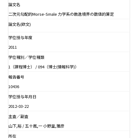
論文名
二次元勾配的Morse-Smale 力学系の散逸境界の数値的算定
論文名(欧文)
学位授与年度
2011
学位種別／学位種類
1（課程博士） / 094（博士(情報科学)）
報告番号
10436
学位授与年月日
2012-03-22
主査／副査
山下,裕 / 五十嵐,一 小野里,雅彦
所在