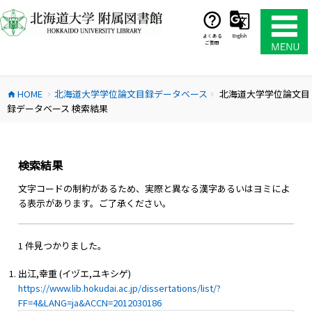
コ
ン
テ
よくある
English
ご質問
ン
ツ
へ
HOME
北海道大学学位論文目録データベース
北海道大学学位論文目
ス
home
chevron_right
chevron_right
録データベース 検索結果
キ
ッ
プ
検索結果
文字コードの制約があるため、実際と異なる漢字あるいはヨミによ
る表示があります。ご了承ください。
1 件見つかりました。
出江,幸重 (イヅエ,ユキシゲ)
https://www.lib.hokudai.ac.jp/dissertations/list/?
FF=4&LANG=ja&ACCN=2012030186