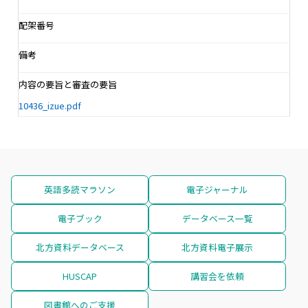
配架番号
備考
内容の要旨と審査の要旨
10436_izue.pdf
英語多読マラソン
電子ジャーナル
電子ブック
データベース一覧
北方資料データベース
北方資料電子展示
HUSCAP
講習会を依頼
図書館へのご支援