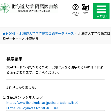
コ
ン
テ
よくある
English
ご質問
ン
ツ
へ
HOME
北海道大学学位論文目録データベース
北海道大学学位論文目
ス
home
chevron_right
chevron_right
録データベース 検索結果
キ
ッ
プ
検索結果
文字コードの制約があるため、実際と異なる漢字あるいはヨミによ
る表示があります。ご了承ください。
1 件見つかりました。
寺島,涼 (テラシマ,リョウ)
https://www.lib.hokudai.ac.jp/dissertations/list/?
FF=4&LANG=ja&ACCN=2012030180