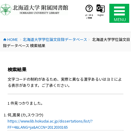
コ
ン
テ
よくある
English
ご質問
ン
ツ
へ
HOME
北海道大学学位論文目録データベース
北海道大学学位論文目
ス
home
chevron_right
chevron_right
録データベース 検索結果
キ
ッ
プ
検索結果
文字コードの制約があるため、実際と異なる漢字あるいはヨミによ
る表示があります。ご了承ください。
1 件見つかりました。
何,嵩昊 (カ,スウコウ)
https://www.lib.hokudai.ac.jp/dissertations/list/?
FF=4&LANG=ja&ACCN=2012030165