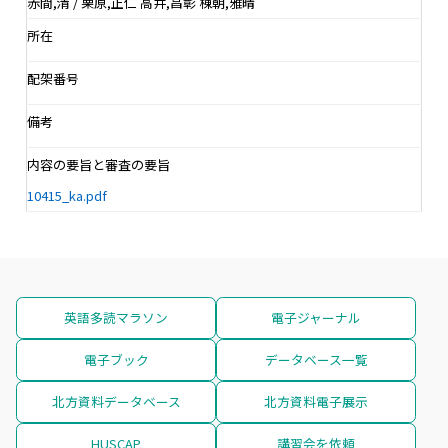
赤間,清 / 栗原,正仁 高井,昌彰 棟朝,雅晴
所在
配架番号
備考
内容の要旨と審査の要旨
10415_ka.pdf
英語多読マラソン
電子ジャーナル
電子ブック
データベース一覧
北方資料データベース
北方資料電子展示
HUSCAP
講習会を依頼