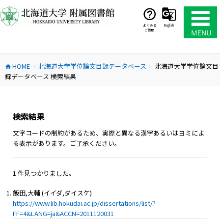
コ
ン
テ
よくある
English
ご質問
ン
ツ
へ
HOME
北海道大学学位論文目録データベース
北海道大学学位論文目
ス
home
chevron_right
chevron_right
録データベース 検索結果
キ
ッ
プ
検索結果
文字コードの制約があるため、実際と異なる漢字あるいはヨミによ
る表示があります。ご了承ください。
1 件見つかりました。
飯田,大輔 (イイダ,ダイスケ)
https://www.lib.hokudai.ac.jp/dissertations/list/?
FF=4&LANG=ja&ACCN=2011120031