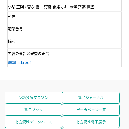
小柴,正則 / 宮永,喜一 野島,俊雄 小川,恭孝 齊藤,晋聖
所在
配架番号
備考
内容の要旨と審査の要旨
6806_iida.pdf
英語多読マラソン
電子ジャーナル
電子ブック
データベース一覧
北方資料データベース
北方資料電子展示