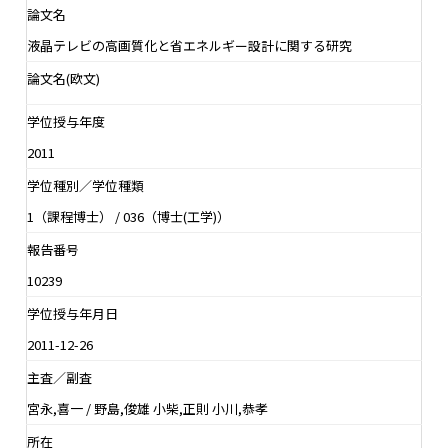
論文名
液晶テレビの高画質化と省エネルギー設計に関する研究
論文名(欧文)
学位授与年度
2011
学位種別／学位種類
1（課程博士） / 036（博士(工学)）
報告番号
10239
学位授与年月日
2011-12-26
主査／副査
宮永,喜一 / 野島,俊雄 小柴,正則 小川,恭孝
所在