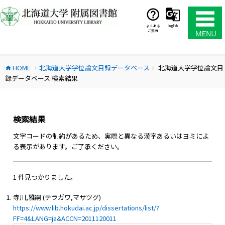
コ
ン
テ
よくある
English
ご質問
ン
ツ
へ
HOME
北海道大学学位論文目録データベース
北海道大学学位論文目
ス
home
chevron_right
chevron_right
録データベース 検索結果
キ
ッ
プ
検索結果
文字コードの制約があるため、実際と異なる漢字あるいはヨミによ
る表示があります。ご了承ください。
1 件見つかりました。
寺川,雅嗣 (テラガワ,マサツグ)
https://www.lib.hokudai.ac.jp/dissertations/list/?
FF=4&LANG=ja&ACCN=2011120011