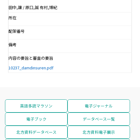
田中,讓 / 原口,誠 有村,博紀
所在
配架番号
備考
内容の要旨と審査の要旨
10237_damdinsuren.pdf
英語多読マラソン
電子ジャーナル
電子ブック
データベース一覧
北方資料データベース
北方資料電子展示