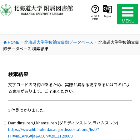
コ
ン
テ
よくある
English
ご質問
ン
ツ
へ
HOME
北海道大学学位論文目録データベース
北海道大学学位論文目
ス
home
chevron_right
chevron_right
録データベース 検索結果
キ
ッ
プ
検索結果
文字コードの制約があるため、実際と異なる漢字あるいはヨミによ
る表示があります。ご了承ください。
1 件見つかりました。
Damdinsuren,Lkhamsuren (ダミディンスレン,ラハムスレン)
https://www.lib.hokudai.ac.jp/dissertations/list/?
FF=4&LANG=ja&ACCN=2011120009