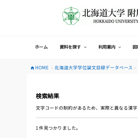
コ
ン
テ
ン
ツ
へ
ス
ホーム
資料を探す
利用案内
図
キ
ッ
プ
HOME
北海道大学学位論文目録データベース
home
chevron_right
chevron_right
検索結果
文字コードの制約があるため、実際と異なる漢字
1 件見つかりました。