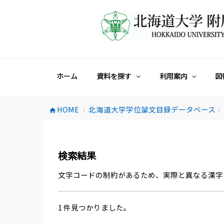
コ
ン
テ
ン
ツ
へ
ス
ホーム
資料を探す
利用案内
図
キ
ッ
プ
HOME
北海道大学学位論文目録データベース
home
chevron_right
chevron_right
検索結果
文字コードの制約があるため、実際と異なる漢字
1 件見つかりました。