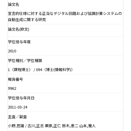
論文名
宣言的仕様に対する正当なデジタル回路および協調計算システムの
自動生成に関する研究
論文名(欧文)
学位授与年度
2010
学位種別／学位種類
1（課程博士） / 094（博士(情報科学)）
報告番号
9962
学位授与年月日
2011-03-24
主査／副査
小野,哲雄 / 古川,正志 栗原,正仁 鈴木,恵二 山本,雅人