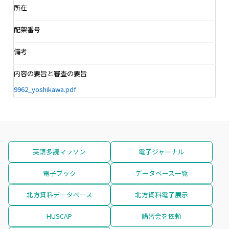
所在
配架番号
備考
内容の要旨と審査の要旨
9962_yoshikawa.pdf
英語多読マラソン
電子ジャーナル
電子ブック
データベース一覧
北方資料データベース
北方資料電子展示
HUSCAP
講習会を依頼