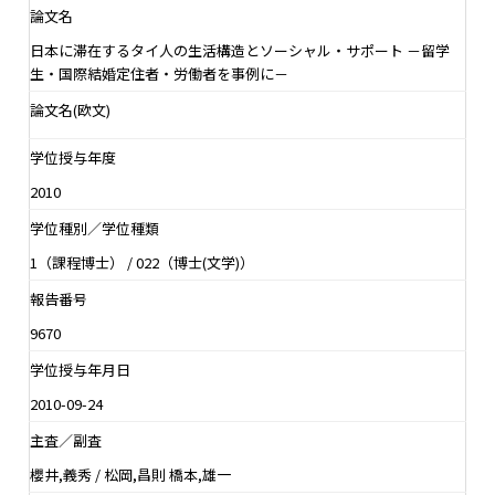
論文名
日本に滞在するタイ人の生活構造とソーシャル・サポート －留学
生・国際結婚定住者・労働者を事例に－
論文名(欧文)
学位授与年度
2010
学位種別／学位種類
1（課程博士） / 022（博士(文学)）
報告番号
9670
学位授与年月日
2010-09-24
主査／副査
櫻井,義秀 / 松岡,昌則 橋本,雄一