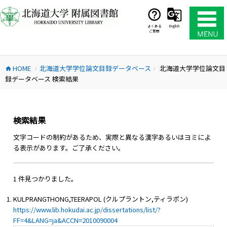
コ
ン
テ
よくある
English
ご質問
ン
ツ
へ
HOME
北海道大学学位論文目録データベース
北海道大学学位論文目
ス
home
chevron_right
chevron_right
録データベース 検索結果
キ
ッ
プ
検索結果
文字コードの制約があるため、実際と異なる漢字あるいはヨミによ
る表示があります。ご了承ください。
1 件見つかりました。
KULPRANGTHONG,TEERAPOL (クルプラントン,ティラポン)
https://www.lib.hokudai.ac.jp/dissertations/list/?
FF=4&LANG=ja&ACCN=2010090004