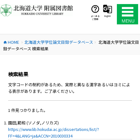
コ
ン
テ
よくある
English
ご質問
ン
ツ
へ
HOME
北海道大学学位論文目録データベース
北海道大学学位論文目
ス
home
chevron_right
chevron_right
録データベース 検索結果
キ
ッ
プ
検索結果
文字コードの制約があるため、実際と異なる漢字あるいはヨミによ
る表示があります。ご了承ください。
1 件見つかりました。
園田,範和 (ソノダ,ノリカズ)
https://www.lib.hokudai.ac.jp/dissertations/list/?
FF=4&LANG=ja&ACCN=2010030334