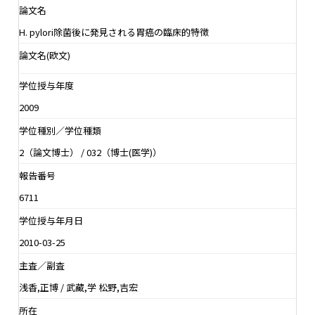
論文名
H. pylori除菌後に発見される胃癌の臨床的特徴
論文名(欧文)
学位授与年度
2009
学位種別／学位種類
2（論文博士） / 032（博士(医学)）
報告番号
6711
学位授与年月日
2010-03-25
主査／副査
浅香,正博 / 武藏,学 松野,吉宏
所在