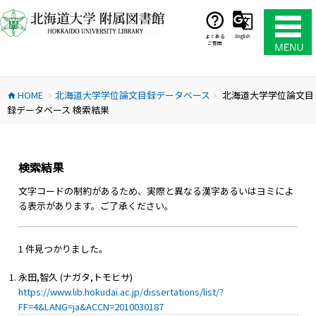
コ
ン
テ
よくある
English
ご質問
ン
ツ
へ
HOME
北海道大学学位論文目録データベース
北海道大学学位論文目
ス
home
chevron_right
chevron_right
録データベース 検索結果
キ
ッ
プ
検索結果
文字コードの制約があるため、実際と異なる漢字あるいはヨミによ
る表示があります。ご了承ください。
1 件見つかりました。
永田,智久 (ナガタ,トモヒサ)
https://www.lib.hokudai.ac.jp/dissertations/list/?
FF=4&LANG=ja&ACCN=2010030187