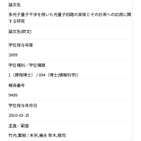
論文名
多光子量子干渉を用いた光量子回路の実現とその計測への応用に関
する研究
論文名(欧文)
学位授与年度
2009
学位種別／学位種類
1（課程博士） / 094（博士(情報科学)）
報告番号
9499
学位授与年月日
2010-03-25
主査／副査
竹内,繁樹 / 末宗,幾夫 笹木,敬司