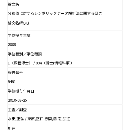
論文名
分布値に対するシンボリックデータ解析法に関する研究
論文名(欧文)
学位授与年度
2009
学位種別／学位種類
1（課程博士） / 094（博士(情報科学)）
報告番号
9491
学位授与年月日
2010-03-25
主査／副査
水田,正弘 / 栗原,正仁 赤間,清 南,弘征
所在