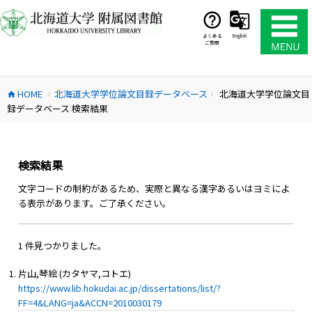
コ
ン
テ
よくある
English
ご質問
ン
ツ
へ
HOME
北海道大学学位論文目録データベース
北海道大学学位論文目
ス
home
chevron_right
chevron_right
録データベース 検索結果
キ
ッ
プ
検索結果
文字コードの制約があるため、実際と異なる漢字あるいはヨミによ
る表示があります。ご了承ください。
1 件見つかりました。
片山,琴絵 (カタヤマ,コトエ)
https://www.lib.hokudai.ac.jp/dissertations/list/?
FF=4&LANG=ja&ACCN=2010030179