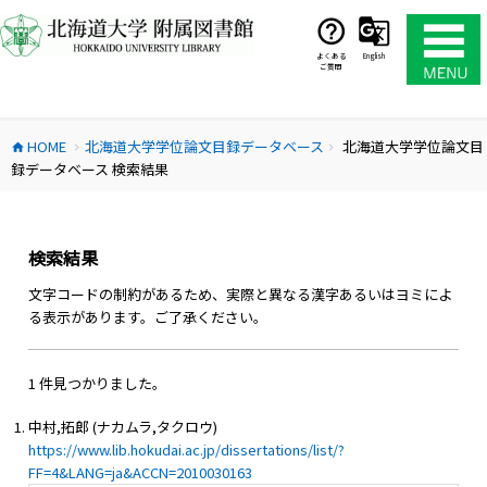
コ
ン
テ
よくある
English
ご質問
ン
ツ
へ
HOME
北海道大学学位論文目録データベース
北海道大学学位論文目
ス
home
chevron_right
chevron_right
録データベース 検索結果
キ
ッ
プ
検索結果
文字コードの制約があるため、実際と異なる漢字あるいはヨミによ
る表示があります。ご了承ください。
1 件見つかりました。
中村,拓郎 (ナカムラ,タクロウ)
https://www.lib.hokudai.ac.jp/dissertations/list/?
FF=4&LANG=ja&ACCN=2010030163