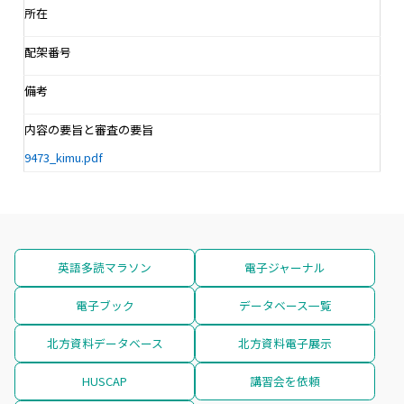
所在
配架番号
備考
内容の要旨と審査の要旨
9473_kimu.pdf
英語多読マラソン
電子ジャーナル
電子ブック
データベース一覧
北方資料データベース
北方資料電子展示
HUSCAP
講習会を依頼