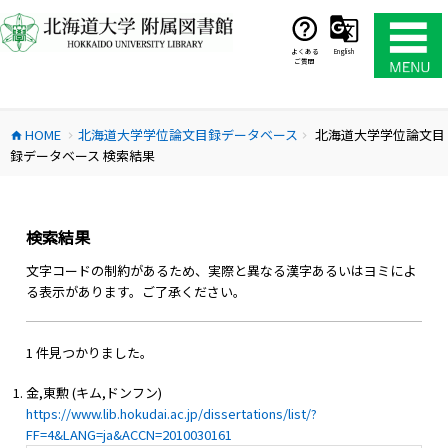
コ
ン
テ
よくある
English
ご質問
ン
ツ
へ
HOME
北海道大学学位論文目録データベース
北海道大学学位論文目
ス
home
chevron_right
chevron_right
録データベース 検索結果
キ
ッ
プ
検索結果
文字コードの制約があるため、実際と異なる漢字あるいはヨミによ
る表示があります。ご了承ください。
1 件見つかりました。
金,東勲 (キム,ドンフン)
https://www.lib.hokudai.ac.jp/dissertations/list/?
FF=4&LANG=ja&ACCN=2010030161