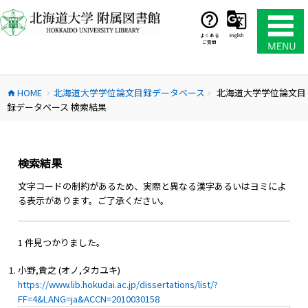
コ
ン
テ
よくある
English
ご質問
ン
ツ
へ
HOME
北海道大学学位論文目録データベース
北海道大学学位論文目
ス
home
chevron_right
chevron_right
録データベース 検索結果
キ
ッ
プ
検索結果
文字コードの制約があるため、実際と異なる漢字あるいはヨミによ
る表示があります。ご了承ください。
1 件見つかりました。
小野,貴之 (オノ,タカユキ)
https://www.lib.hokudai.ac.jp/dissertations/list/?
FF=4&LANG=ja&ACCN=2010030158