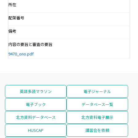
所在
配架番号
備考
内容の要旨と審査の要旨
9470_ono.pdf
英語多読マラソン
電子ジャーナル
電子ブック
データベース一覧
北方資料データベース
北方資料電子展示
HUSCAP
講習会を依頼