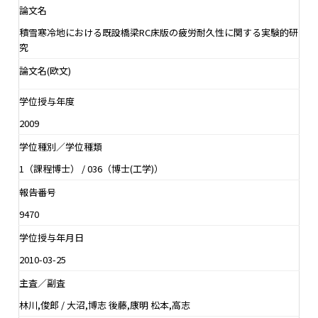
論文名
積雪寒冷地における既設橋梁RC床版の疲労耐久性に関する実験的研
究
論文名(欧文)
学位授与年度
2009
学位種別／学位種類
1（課程博士） / 036（博士(工学)）
報告番号
9470
学位授与年月日
2010-03-25
主査／副査
林川,俊郎 / 大沼,博志 後藤,康明 松本,高志