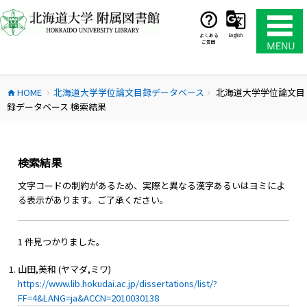
コ
ン
テ
よくある
English
ご質問
ン
ツ
へ
HOME
北海道大学学位論文目録データベース
北海道大学学位論文目
ス
home
chevron_right
chevron_right
録データベース 検索結果
キ
ッ
プ
検索結果
文字コードの制約があるため、実際と異なる漢字あるいはヨミによ
る表示があります。ご了承ください。
1 件見つかりました。
山田,美和 (ヤマダ,ミワ)
https://www.lib.hokudai.ac.jp/dissertations/list/?
FF=4&LANG=ja&ACCN=2010030138