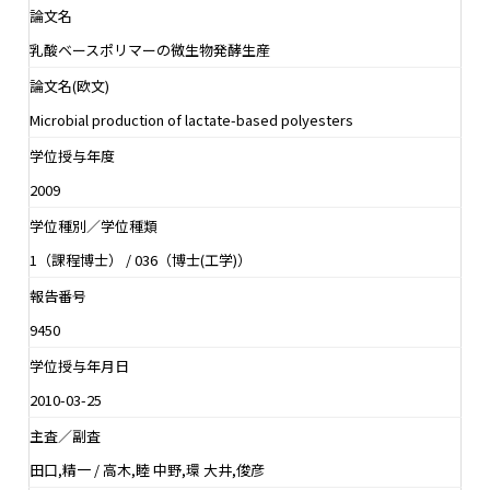
論文名
乳酸ベースポリマーの微生物発酵生産
論文名(欧文)
Microbial production of lactate-based polyesters
学位授与年度
2009
学位種別／学位種類
1（課程博士） / 036（博士(工学)）
報告番号
9450
学位授与年月日
2010-03-25
主査／副査
田口,精一 / 高木,睦 中野,環 大井,俊彦