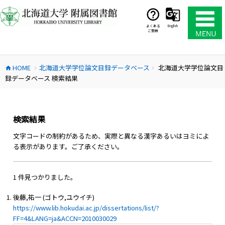
コ
ン
テ
よくある
English
ご質問
ン
ツ
へ
HOME
北海道大学学位論文目録データベース
北海道大学学位論文目
ス
home
chevron_right
chevron_right
録データベース 検索結果
キ
ッ
プ
検索結果
文字コードの制約があるため、実際と異なる漢字あるいはヨミによ
る表示があります。ご了承ください。
1 件見つかりました。
後藤,祐一 (ゴトウ,ユウイチ)
https://www.lib.hokudai.ac.jp/dissertations/list/?
FF=4&LANG=ja&ACCN=2010030029