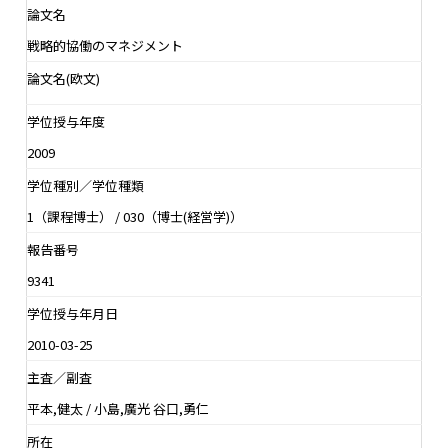
論文名
戦略的協働のマネジメント
論文名(欧文)
学位授与年度
2009
学位種別／学位種類
1（課程博士） / 030（博士(経営学)）
報告番号
9341
学位授与年月日
2010-03-25
主査／副査
平本,健太 / 小島,廣光 谷口,勇仁
所在