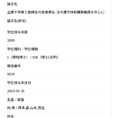
論文名
企業不祥事と取締役の民事責任-法令遵守体制構築義務を中心に-
論文名(欧文)
学位授与年度
2009
学位種別／学位種類
1（課程博士） / 026（博士(法学)）
報告番号
9339
学位授与年月日
2010-03-25
主査／副査
林,竧 / 得津,晶 山本,哲生
所在