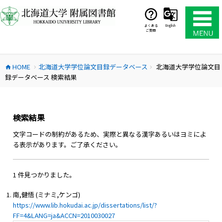
コ
ン
テ
よくある
English
ご質問
ン
ツ
へ
HOME
北海道大学学位論文目録データベース
北海道大学学位論文目
ス
home
chevron_right
chevron_right
録データベース 検索結果
キ
ッ
プ
検索結果
文字コードの制約があるため、実際と異なる漢字あるいはヨミによ
る表示があります。ご了承ください。
1 件見つかりました。
南,健悟 (ミナミ,ケンゴ)
https://www.lib.hokudai.ac.jp/dissertations/list/?
FF=4&LANG=ja&ACCN=2010030027