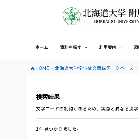
コ
ン
テ
ン
ツ
へ
ス
ホーム
資料を探す
利用案内
図
キ
ッ
プ
HOME
北海道大学学位論文目録データベース
home
chevron_right
chevron_right
検索結果
文字コードの制約があるため、実際と異なる漢字
1 件見つかりました。