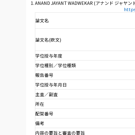
ANAND JAYANT WADWEKAR (アナンド ジャ
http
論文名
論文名(欧文)
学位授与年度
学位種別／学位種類
報告番号
学位授与年月日
主査／副査
所在
配架番号
備考
内容の要旨と審査の要旨