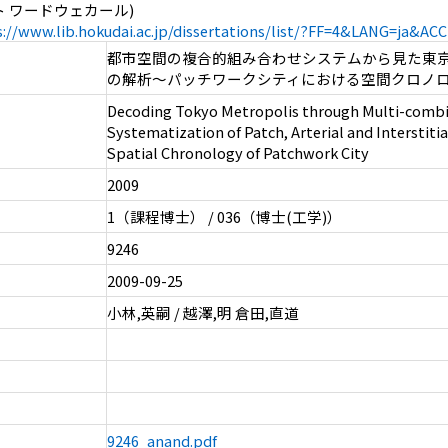
ヤント ワードウェカール)
s://www.lib.hokudai.ac.jp/dissertations/list/?FF=4&LANG=ja&A
都市空間の複合的組み合わせシステムから見た東
の解析～パッチワークシティにおける空間クロノ
Decoding Tokyo Metropolis through Multi-combi
Systematization of Patch, Arterial and Interstiti
Spatial Chronology of Patchwork City
2009
1（課程博士） / 036（博士(工学)）
9246
2009-09-25
小林,英嗣 / 越澤,明 倉田,直道
9246_anand.pdf