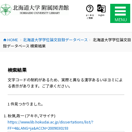
コ
ン
テ
よくある
English
ご質問
ン
ツ
へ
HOME
北海道大学学位論文目録データベース
北海道大学学位論文目
ス
home
chevron_right
chevron_right
録データベース 検索結果
キ
ッ
プ
検索結果
文字コードの制約があるため、実際と異なる漢字あるいはヨミによ
る表示があります。ご了承ください。
1 件見つかりました。
秋保,政一 (アキホ,マサイチ)
https://www.lib.hokudai.ac.jp/dissertations/list/?
FF=4&LANG=ja&ACCN=2009030193