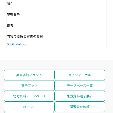
所在
配架番号
備考
内容の要旨と審査の要旨
9066_akiho.pdf
英語多読マラソン
電子ジャーナル
電子ブック
データベース一覧
北方資料データベース
北方資料電子展示
HUSCAP
講習会を依頼