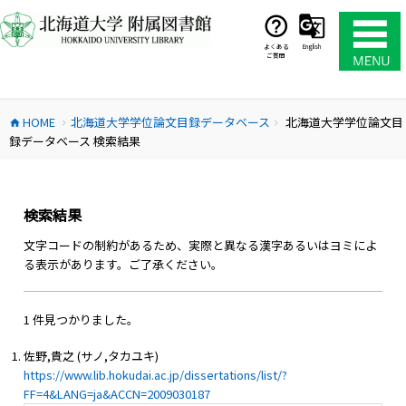
コ
ン
テ
よくある
English
ご質問
ン
ツ
へ
HOME
北海道大学学位論文目録データベース
北海道大学学位論文目
ス
home
chevron_right
chevron_right
録データベース 検索結果
キ
ッ
プ
検索結果
文字コードの制約があるため、実際と異なる漢字あるいはヨミによ
る表示があります。ご了承ください。
1 件見つかりました。
佐野,貴之 (サノ,タカユキ)
https://www.lib.hokudai.ac.jp/dissertations/list/?
FF=4&LANG=ja&ACCN=2009030187