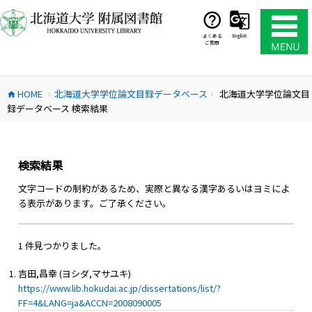
コ
ン
テ
よくある
English
ご質問
ン
ツ
へ
HOME
北海道大学学位論文目録データベース
北海道大学学位論文目
ス
home
chevron_right
chevron_right
録データベース 検索結果
キ
ッ
プ
検索結果
文字コードの制約があるため、実際と異なる漢字あるいはヨミによ
る表示があります。ご了承ください。
1 件見つかりました。
吉田,昌幸 (ヨシダ,マサユキ)
https://www.lib.hokudai.ac.jp/dissertations/list/?
FF=4&LANG=ja&ACCN=2008090005