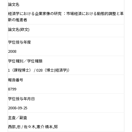
論文名
経済学における企業家像の研究 ：市場経済における動態的調整と革
新の推進者
論文名(欧文)
学位授与年度
2008
学位種別／学位種類
1（課程博士） / 028（博士(経済学)）
報告番号
8799
学位授与年月日
2008-09-25
主査／副査
西部,忠 / 佐々木,憲介 橋本,努