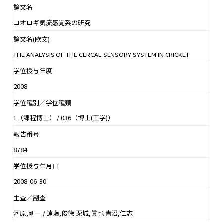
論文名
コオロギ気流感覚系の研究
論文名(欧文)
THE ANALYSIS OF THE CERCAL SENSORY SYSTEM IN CRICKET
学位授与年度
2008
学位種別／学位種類
1（課程博士） / 036（博士(工学)）
報告番号
8784
学位授与年月日
2008-06-30
主査／副査
河原,剛一 / 遠藤,俊徳 栗城,眞也 青沼,仁志