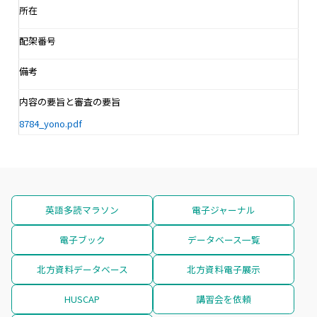
所在
配架番号
備考
内容の要旨と審査の要旨
8784_yono.pdf
英語多読マラソン
電子ジャーナル
電子ブック
データベース一覧
北方資料データベース
北方資料電子展示
HUSCAP
講習会を依頼