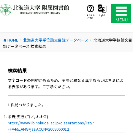
コ
ン
テ
よくある
English
ご質問
ン
ツ
へ
HOME
北海道大学学位論文目録データベース
北海道大学学位論文目
ス
home
chevron_right
chevron_right
録データベース 検索結果
キ
ッ
プ
検索結果
文字コードの制約があるため、実際と異なる漢字あるいはヨミによ
る表示があります。ご了承ください。
1 件見つかりました。
余野,央行 (ヨノ,オオク)
https://www.lib.hokudai.ac.jp/dissertations/list/?
FF=4&LANG=ja&ACCN=2008060012