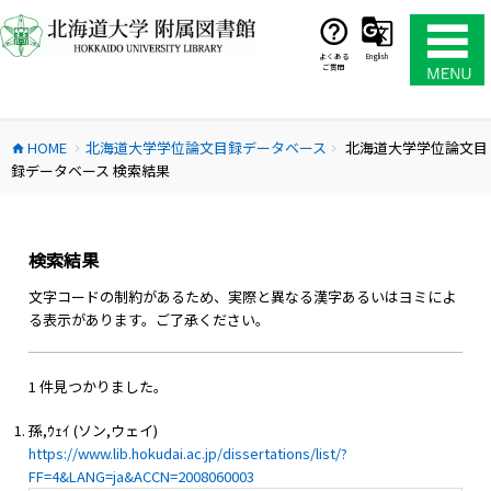
コ
ン
テ
よくある
English
ご質問
ン
ツ
へ
HOME
北海道大学学位論文目録データベース
北海道大学学位論文目
ス
home
chevron_right
chevron_right
録データベース 検索結果
キ
ッ
プ
検索結果
文字コードの制約があるため、実際と異なる漢字あるいはヨミによ
る表示があります。ご了承ください。
1 件見つかりました。
孫,ｳｪｲ (ソン,ウェイ)
https://www.lib.hokudai.ac.jp/dissertations/list/?
FF=4&LANG=ja&ACCN=2008060003