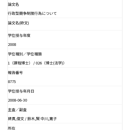
論文名
行政型競争制限行為について
論文名(欧文)
学位授与年度
2008
学位種別／学位種類
1（課程博士） / 026（博士(法学)）
報告番号
8775
学位授与年月日
2008-06-30
主査／副査
稗貫,俊文 / 鈴木,賢 中川,寛子
所在