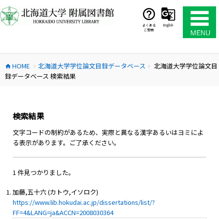
コ
ン
テ
よくある
English
ご質問
ン
ツ
へ
HOME
北海道大学学位論文目録データベース
北海道大学学位論文目
ス
home
chevron_right
chevron_right
録データベース 検索結果
キ
ッ
プ
検索結果
文字コードの制約があるため、実際と異なる漢字あるいはヨミによ
る表示があります。ご了承ください。
1 件見つかりました。
加藤,五十六 (カトウ,イソロク)
https://www.lib.hokudai.ac.jp/dissertations/list/?
FF=4&LANG=ja&ACCN=2008030364