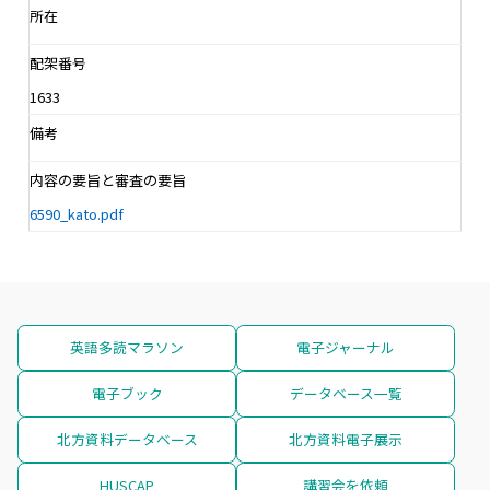
所在
配架番号
1633
備考
内容の要旨と審査の要旨
6590_kato.pdf
英語多読マラソン
電子ジャーナル
電子ブック
データベース一覧
北方資料データベース
北方資料電子展示
HUSCAP
講習会を依頼