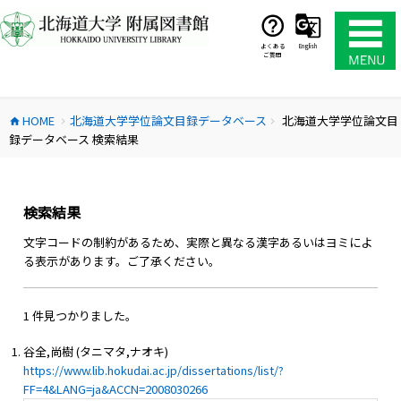
コ
ン
テ
よくある
English
ご質問
ン
ツ
へ
HOME
北海道大学学位論文目録データベース
北海道大学学位論文目
ス
home
chevron_right
chevron_right
録データベース 検索結果
キ
ッ
プ
検索結果
文字コードの制約があるため、実際と異なる漢字あるいはヨミによ
る表示があります。ご了承ください。
1 件見つかりました。
谷全,尚樹 (タニマタ,ナオキ)
https://www.lib.hokudai.ac.jp/dissertations/list/?
FF=4&LANG=ja&ACCN=2008030266