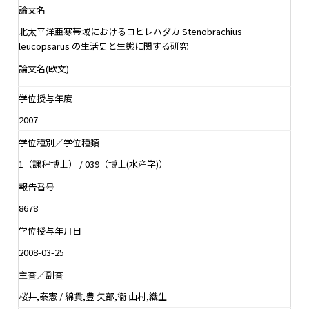
論文名
北太平洋亜寒帯域におけるコヒレハダカ Stenobrachius
leucopsarus の生活史と生態に関する研究
論文名(欧文)
学位授与年度
2007
学位種別／学位種類
1（課程博士） / 039（博士(水産学)）
報告番号
8678
学位授与年月日
2008-03-25
主査／副査
桜井,泰憲 / 綿貫,豊 矢部,衞 山村,織生