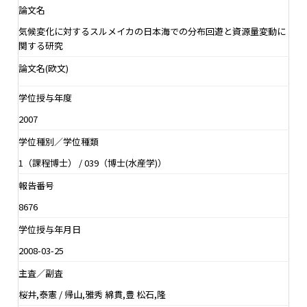
論文名
気候変化に対するスルメイカの日本海での分布回遊と資源量変動に
関する研究
論文名(欧文)
学位授与年度
2007
学位種別／学位種類
1（課程博士） / 039（博士(水産学)）
報告番号
8676
学位授与年月日
2008-03-25
主査／副査
桜井,泰憲 / 帰山,雅秀 綿貫,豊 松石,隆