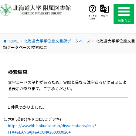
コ
ン
テ
よくある
English
ご質問
ン
ツ
へ
HOME
北海道大学学位論文目録データベース
北海道大学学位論文目
ス
home
chevron_right
chevron_right
録データベース 検索結果
キ
ッ
プ
検索結果
文字コードの制約があるため、実際と異なる漢字あるいはヨミによ
る表示があります。ご了承ください。
1 件見つかりました。
木所,英昭 (キドコロ,ヒデアキ)
https://www.lib.hokudai.ac.jp/dissertations/list/?
FF=4&LANG=ja&ACCN=2008030264