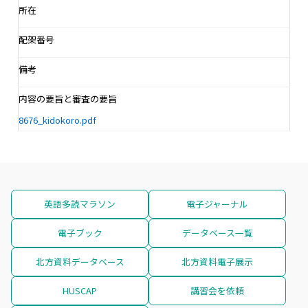
所在
配架番号
備考
内容の要旨と審査の要旨
8676_kidokoro.pdf
英語多読マラソン
電子ジャーナル
電子ブック
データベース一覧
北方資料データベース
北方資料電子展示
HUSCAP
講習会を依頼