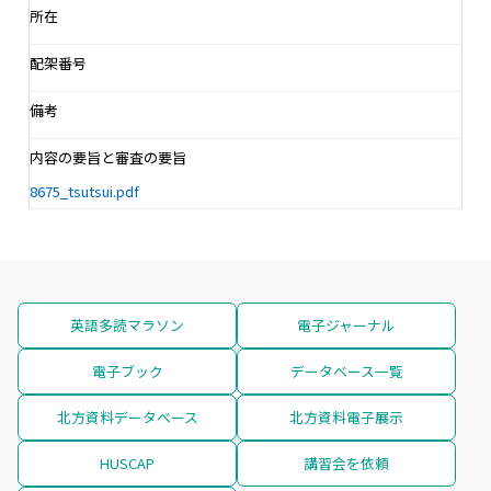
所在
配架番号
備考
内容の要旨と審査の要旨
8675_tsutsui.pdf
英語多読マラソン
電子ジャーナル
電子ブック
データベース一覧
北方資料データベース
北方資料電子展示
HUSCAP
講習会を依頼