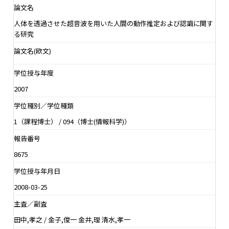
論文名
人体を透過させた超音波を用いた人間の動作推定および認識に関す
る研究
論文名(欧文)
学位授与年度
2007
学位種別／学位種類
1（課程博士） / 094（博士(情報科学)）
報告番号
8675
学位授与年月日
2008-03-25
主査／副査
田中,孝之 / 金子,俊一 金井,理 清水,孝一