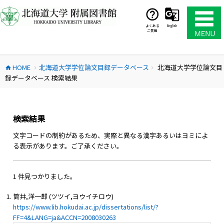
コ
ン
テ
よくある
English
ご質問
ン
ツ
へ
HOME
北海道大学学位論文目録データベース
北海道大学学位論文目
ス
home
chevron_right
chevron_right
録データベース 検索結果
キ
ッ
プ
検索結果
文字コードの制約があるため、実際と異なる漢字あるいはヨミによ
る表示があります。ご了承ください。
1 件見つかりました。
筒井,洋一郎 (ツツイ,ヨウイチロウ)
https://www.lib.hokudai.ac.jp/dissertations/list/?
FF=4&LANG=ja&ACCN=2008030263