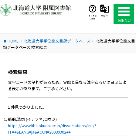
コ
ン
テ
よくある
English
ご質問
ン
ツ
へ
HOME
北海道大学学位論文目録データベース
北海道大学学位論文目
ス
home
chevron_right
chevron_right
録データベース 検索結果
キ
ッ
プ
検索結果
文字コードの制約があるため、実際と異なる漢字あるいはヨミによ
る表示があります。ご了承ください。
1 件見つかりました。
稲船,浩司 (イナフネ,コウジ)
https://www.lib.hokudai.ac.jp/dissertations/list/?
FF=4&LANG=ja&ACCN=2008030244