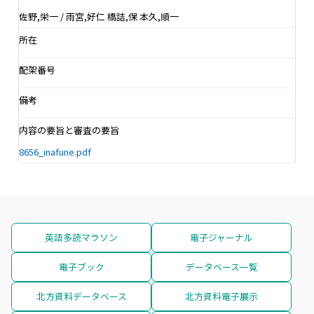
佐野,栄一 / 雨宮,好仁 橋詰,保 本久,順一
所在
配架番号
備考
内容の要旨と審査の要旨
8656_inafune.pdf
英語多読マラソン
電子ジャーナル
電子ブック
データベース一覧
北方資料データベース
北方資料電子展示