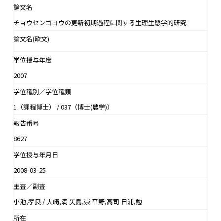
論文名
チョウセンゴヨウの更新初期過程に関する生理生態学的研究
論文名(欧文)
学位授与年度
2007
学位種別／学位種類
1（課程博士） / 037（博士(農学)）
報告番号
8627
学位授与年月日
2008-03-25
主査／副査
小池,孝良 / 大崎,満 矢島,崇 平野,高司 日浦,勉
所在