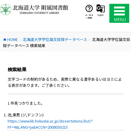
コ
ン
テ
よくある
English
ご質問
ン
ツ
へ
HOME
北海道大学学位論文目録データベース
北海道大学学位論文目
ス
home
chevron_right
chevron_right
録データベース 検索結果
キ
ッ
プ
検索結果
文字コードの制約があるため、実際と異なる漢字あるいはヨミによ
る表示があります。ご了承ください。
1 件見つかりました。
池,東焄 (ジ,ドンフン)
https://www.lib.hokudai.ac.jp/dissertations/list/?
FF=4&LANG=ja&ACCN=2008030215