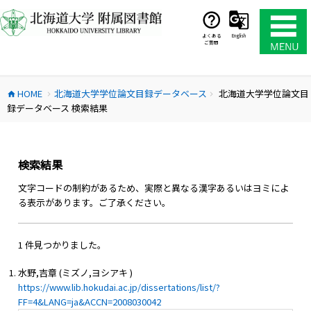
コ
ン
テ
よくある
English
ご質問
ン
ツ
へ
HOME
北海道大学学位論文目録データベース
北海道大学学位論文目
ス
home
chevron_right
chevron_right
録データベース 検索結果
キ
ッ
プ
検索結果
文字コードの制約があるため、実際と異なる漢字あるいはヨミによ
る表示があります。ご了承ください。
1 件見つかりました。
水野,吉章 (ミズノ,ヨシアキ )
https://www.lib.hokudai.ac.jp/dissertations/list/?
FF=4&LANG=ja&ACCN=2008030042