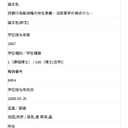
論文名
詐害行為取消権の存在意義―法政策学の視点から―
論文名(欧文)
学位授与年度
2007
学位種別／学位種類
1（課程博士） / 026（博士(法学)）
報告番号
8454
学位授与年月日
2008-03-25
主査／副査
吉田,邦彦 / 高見,進 得津,晶
所在