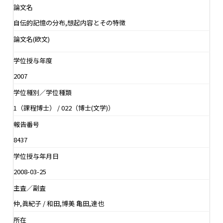
論文名
自伝的記憶の分布,想起内容とその特徴
論文名(欧文)
学位授与年度
2007
学位種別／学位種類
1（課程博士） / 022（博士(文学)）
報告番号
8437
学位授与年月日
2008-03-25
主査／副査
仲,眞紀子 / 和田,博美 亀田,達也
所在