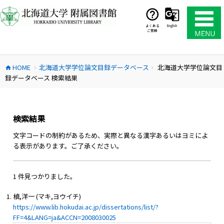
コ
ン
テ
よくある
English
ご質問
ン
ツ
へ
HOME
北海道大学学位論文目録データベース
北海道大学学位論文目
ス
home
chevron_right
chevron_right
録データベース 検索結果
キ
ッ
プ
検索結果
文字コードの制約があるため、実際と異なる漢字あるいはヨミによ
る表示があります。ご了承ください。
1 件見つかりました。
槙,洋一 (マキ,ヨウイチ)
https://www.lib.hokudai.ac.jp/dissertations/list/?
FF=4&LANG=ja&ACCN=2008030025