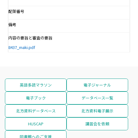
配架番号
備考
内容の要旨と審査の要旨
8437_maki.pdf
英語多読マラソン
電子ジャーナル
電子ブック
データベース一覧
北方資料データベース
北方資料電子展示
HUSCAP
講習会を依頼
図書館へのご支援