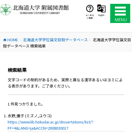
コ
ン
テ
よくある
English
ご質問
ン
ツ
へ
HOME
北海道大学学位論文目録データベース
北海道大学学位論文目
ス
home
chevron_right
chevron_right
録データベース 検索結果
キ
ッ
プ
検索結果
文字コードの制約があるため、実際と異なる漢字あるいはヨミによ
る表示があります。ご了承ください。
1 件見つかりました。
水野,優子 (ミズノ,ユウコ)
https://www.lib.hokudai.ac.jp/dissertations/list/?
FF=4&LANG=ja&ACCN=2008030017