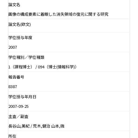
論文名
画像の構成要素に着眼した消失領域の復元に関する研究
論文名(欧文)
学位授与年度
2007
学位種別／学位種類
1（課程博士） / 094（博士(情報科学)）
報告番号
8387
学位授与年月日
2007-09-25
主査／副査
長谷山,美紀 / 荒木,健治 山本,強
所在