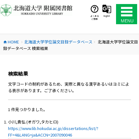
コ
ン
テ
よくある
English
ご質問
ン
ツ
へ
HOME
北海道大学学位論文目録データベース
北海道大学学位論文目
ス
home
chevron_right
chevron_right
録データベース 検索結果
キ
ッ
プ
検索結果
文字コードの制約があるため、実際と異なる漢字あるいはヨミによ
る表示があります。ご了承ください。
1 件見つかりました。
小川,貴弘 (オガワ,タカヒロ)
https://www.lib.hokudai.ac.jp/dissertations/list/?
FF=4&LANG=ja&ACCN=2007090046