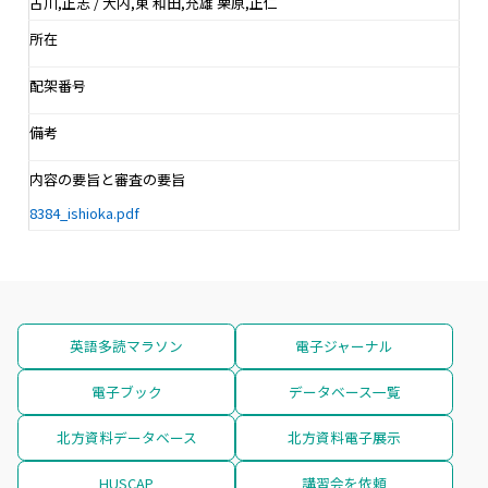
古川,正志 / 大内,東 和田,充雄 栗原,正仁
所在
配架番号
備考
内容の要旨と審査の要旨
8384_ishioka.pdf
英語多読マラソン
電子ジャーナル
電子ブック
データベース一覧
北方資料データベース
北方資料電子展示
HUSCAP
講習会を依頼