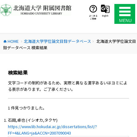
コ
ン
テ
よくある
English
ご質問
ン
ツ
へ
HOME
北海道大学学位論文目録データベース
北海道大学学位論文目
ス
home
chevron_right
chevron_right
録データベース 検索結果
キ
ッ
プ
検索結果
文字コードの制約があるため、実際と異なる漢字あるいはヨミによ
る表示があります。ご了承ください。
1 件見つかりました。
石岡,卓也 (イシオカ,タクヤ)
https://www.lib.hokudai.ac.jp/dissertations/list/?
FF=4&LANG=ja&ACCN=2007090043