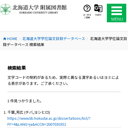
コ
ン
テ
よくある
English
ご質問
ン
ツ
へ
HOME
北海道大学学位論文目録データベース
北海道大学学位論文目
ス
home
chevron_right
chevron_right
録データベース 検索結果
キ
ッ
プ
検索結果
文字コードの制約があるため、実際と異なる漢字あるいはヨミによ
る表示があります。ご了承ください。
1 件見つかりました。
千葉,芳広 (チバ,ヨシヒロ)
https://www.lib.hokudai.ac.jp/dissertations/list/?
FF=4&LANG=ja&ACCN=2007030351