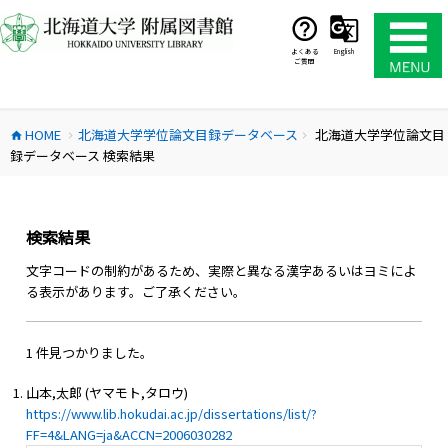
コ
ン
テ
よくある
English
ご質問
ン
ツ
へ
HOME
北海道大学学位論文目録データベース
北海道大学学位論文目
ス
home
chevron_right
chevron_right
録データベース 検索結果
キ
ッ
プ
検索結果
文字コードの制約があるため、実際と異なる漢字あるいはヨミによ
る表示があります。ご了承ください。
1 件見つかりました。
山本,太郎 (ヤマモト,タロウ)
https://www.lib.hokudai.ac.jp/dissertations/list/?
FF=4&LANG=ja&ACCN=2006030282