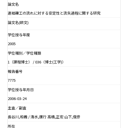
論文名
連結礫工の流れに対する安定性と流失過程に関する研究
論文名(欧文)
学位授与年度
2005
学位種別／学位種類
1（課程博士） / 036（博士(工学)）
報告番号
7775
学位授与年月日
2006-03-24
主査／副査
長谷川,和義 / 清水,康行 高橋,正宏 山下,俊彦
所在