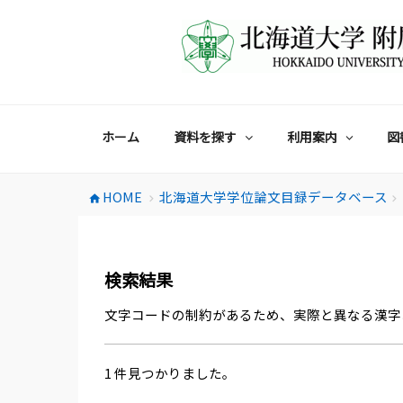
コ
ン
テ
ン
ツ
へ
ス
ホーム
資料を探す
利用案内
図
キ
ッ
プ
HOME
北海道大学学位論文目録データベース
home
chevron_right
chevron_right
検索結果
文字コードの制約があるため、実際と異なる漢字
1 件見つかりました。