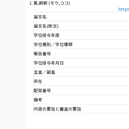
莫,舸舸 (モウ,ココ)
http
論文名
論文名(欧文)
学位授与年度
学位種別／学位種類
報告番号
学位授与年月日
主査／副査
所在
配架番号
備考
内容の要旨と審査の要旨