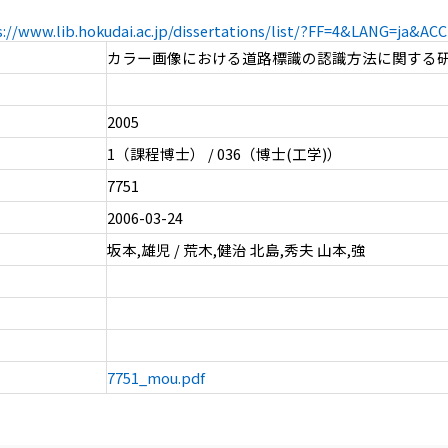
s://www.lib.hokudai.ac.jp/dissertations/list/?FF=4&LANG=ja&A
カラー画像における道路標識の認識方法に関する
2005
1（課程博士） / 036（博士(工学)）
7751
2006-03-24
坂本,雄児 / 荒木,健治 北島,秀夫 山本,強
7751_mou.pdf