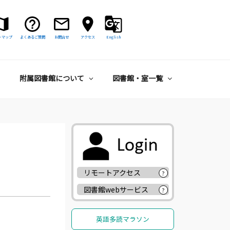
トマップ
よくあるご質問
お問合せ
アクセス
English
附属図書館について
図書館・室一覧
リモートアクセス
?
図書館webサービス
?
英語多読マラソン