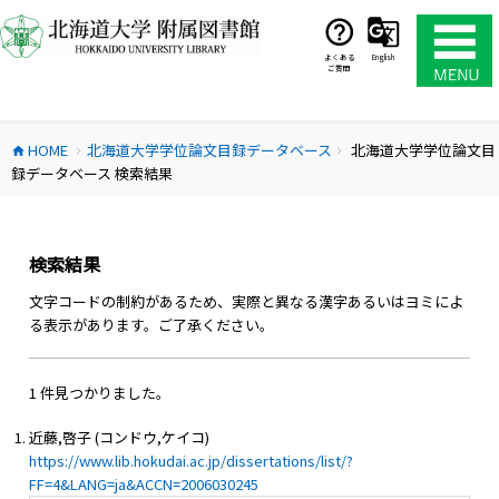
コ
ン
テ
よくある
English
ご質問
ン
ツ
へ
HOME
北海道大学学位論文目録データベース
北海道大学学位論文目
ス
home
chevron_right
chevron_right
録データベース 検索結果
キ
ッ
プ
検索結果
文字コードの制約があるため、実際と異なる漢字あるいはヨミによ
る表示があります。ご了承ください。
1 件見つかりました。
近藤,啓子 (コンドウ,ケイコ)
https://www.lib.hokudai.ac.jp/dissertations/list/?
FF=4&LANG=ja&ACCN=2006030245