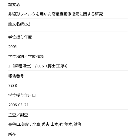
論文名
非線形フィルタを用いた高精度画像復元に関する研究
論文名(欧文)
学位授与年度
2005
学位種別／学位種類
1（課程博士） / 036（博士(工学)）
報告番号
7738
学位授与年月日
2006-03-24
主査／副査
長谷山,美紀 / 北島,秀夫 山本,強 荒木,健治
所在