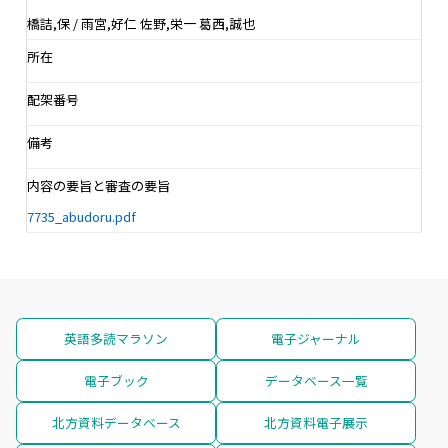
橋詰,保 / 雨宮,好仁 佐野,栄一 葛西,誠也
所在
配架番号
備考
内容の要旨と審査の要旨
7735_abudoru.pdf
英語多読マラソン
電子ジャーナル
電子ブック
データベース一覧
北方資料データベース
北方資料電子展示