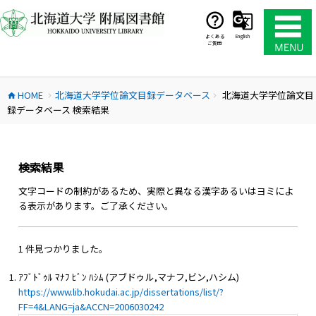
コ
ン
テ
よくある
English
ご質問
ン
ツ
へ
HOME
北海道大学学位論文目録データベース
北海道大学学位論文目
ス
home
chevron_right
chevron_right
録データベース 検索結果
キ
ッ
プ
検索結果
文字コードの制約があるため、実際と異なる漢字あるいはヨミによ
る表示があります。ご了承ください。
1 件見つかりました。
ｱﾌﾞﾄﾞｩﾙ ﾏﾅﾌ ﾋﾞﾝ ﾊｼﾑ (アブドゥル,マナフ,ビン,ハシム)
https://www.lib.hokudai.ac.jp/dissertations/list/?
FF=4&LANG=ja&ACCN=2006030242