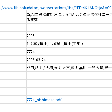
s://www.lib.hokudai.ac.jp/dissertations/list/?FF=4&LANG=ja&A
Cr/Al二段拡散処理によるTiAl合金の耐酸化性コ
る研究
2005
1（課程博士） / 036（博士(工学)）
7724
2006-03-24
成田,敏夫 / 大塚,俊明 大貫,惣明 黒川,一哉 大笹,憲一
7724_nishimoto.pdf