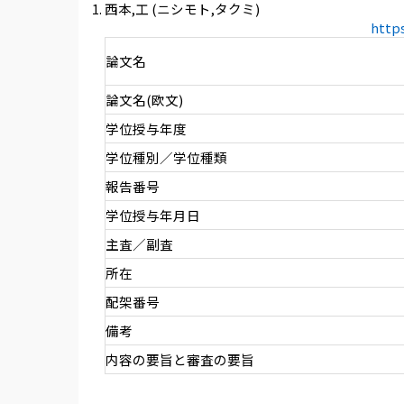
西本,工 (ニシモト,タクミ)
http
論文名
論文名(欧文)
学位授与年度
学位種別／学位種類
報告番号
学位授与年月日
主査／副査
所在
配架番号
備考
内容の要旨と審査の要旨