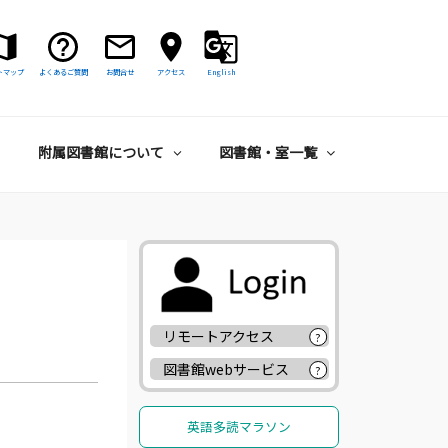
トマップ
よくあるご質問
お問合せ
アクセス
English
附属図書館について
図書館・室一覧
リモートアクセス
?
図書館webサービス
?
英語多読マラソン