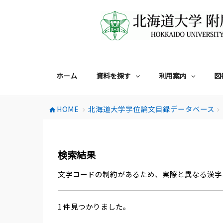
コ
ン
テ
ン
ツ
へ
ス
ホーム
資料を探す
利用案内
図
キ
ッ
プ
HOME
北海道大学学位論文目録データベース
home
chevron_right
chevron_right
検索結果
文字コードの制約があるため、実際と異なる漢字
1 件見つかりました。