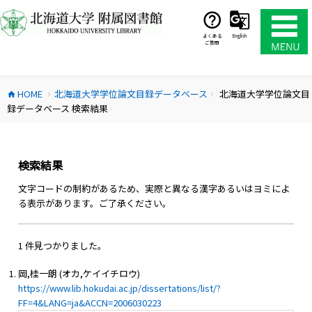
コ
ン
テ
よくある
English
ご質問
ン
ツ
へ
HOME
北海道大学学位論文目録データベース
北海道大学学位論文目
ス
home
chevron_right
chevron_right
録データベース 検索結果
キ
ッ
プ
検索結果
文字コードの制約があるため、実際と異なる漢字あるいはヨミによ
る表示があります。ご了承ください。
1 件見つかりました。
岡,桂一朗 (オカ,ケイイチロウ)
https://www.lib.hokudai.ac.jp/dissertations/list/?
FF=4&LANG=ja&ACCN=2006030223