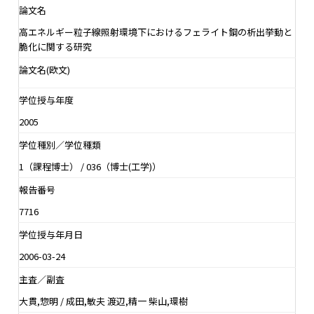
論文名
高エネルギー粒子線照射環境下におけるフェライト鋼の析出挙動と
脆化に関する研究
論文名(欧文)
学位授与年度
2005
学位種別／学位種類
1（課程博士） / 036（博士(工学)）
報告番号
7716
学位授与年月日
2006-03-24
主査／副査
大貫,惣明 / 成田,敏夫 渡辺,精一 柴山,環樹