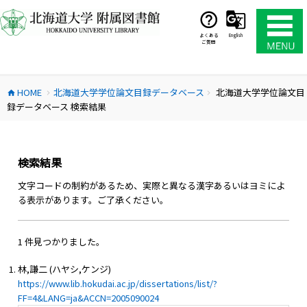
コ
ン
テ
よくある
English
ご質問
ン
ツ
へ
HOME
北海道大学学位論文目録データベース
北海道大学学位論文目
ス
home
chevron_right
chevron_right
録データベース 検索結果
キ
ッ
プ
検索結果
文字コードの制約があるため、実際と異なる漢字あるいはヨミによ
る表示があります。ご了承ください。
1 件見つかりました。
林,謙二 (ハヤシ,ケンジ)
https://www.lib.hokudai.ac.jp/dissertations/list/?
FF=4&LANG=ja&ACCN=2005090024