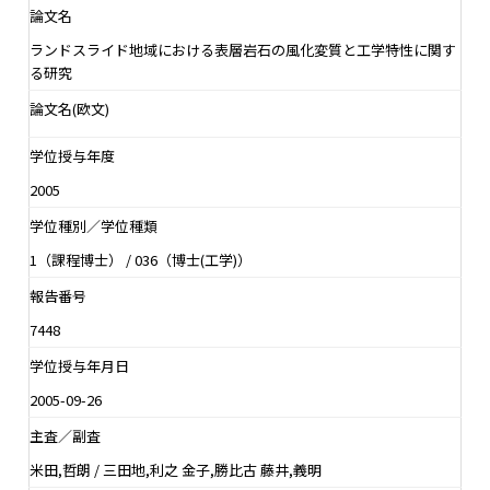
論文名
ランドスライド地域における表層岩石の風化変質と工学特性に関す
る研究
論文名(欧文)
学位授与年度
2005
学位種別／学位種類
1（課程博士） / 036（博士(工学)）
報告番号
7448
学位授与年月日
2005-09-26
主査／副査
米田,哲朗 / 三田地,利之 金子,勝比古 藤井,義明