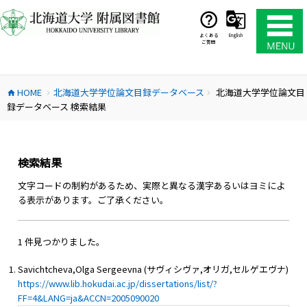
コ
ン
テ
よくある
English
ご質問
ン
ツ
へ
HOME
北海道大学学位論文目録データベース
北海道大学学位論文目
ス
home
chevron_right
chevron_right
録データベース 検索結果
キ
ッ
プ
検索結果
文字コードの制約があるため、実際と異なる漢字あるいはヨミによ
る表示があります。ご了承ください。
1 件見つかりました。
Savichtcheva,Olga Sergeevna (サヴィシヴァ,オリガ,セルゲエヴナ)
https://www.lib.hokudai.ac.jp/dissertations/list/?
FF=4&LANG=ja&ACCN=2005090020