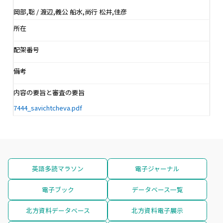
岡部,聡 / 渡辺,義公 船水,尚行 松井,佳彦
所在
配架番号
備考
内容の要旨と審査の要旨
7444_savichtcheva.pdf
英語多読マラソン
電子ジャーナル
電子ブック
データベース一覧
北方資料データベース
北方資料電子展示