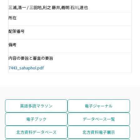
三浦,清一 / 三田地,利之 藤井,義明 石川,達也
所在
配架番号
備考
内容の要旨と審査の要旨
7443_sahaphol.pdf
英語多読マラソン
電子ジャーナル
電子ブック
データベース一覧
北方資料データベース
北方資料電子展示