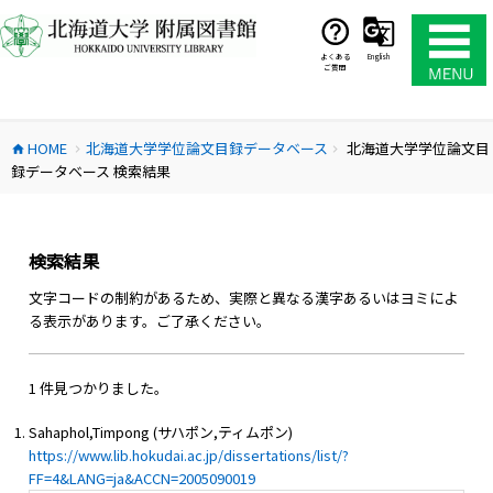
コ
ン
テ
よくある
English
ご質問
ン
ツ
へ
HOME
北海道大学学位論文目録データベース
北海道大学学位論文目
ス
home
chevron_right
chevron_right
録データベース 検索結果
キ
ッ
プ
検索結果
文字コードの制約があるため、実際と異なる漢字あるいはヨミによ
る表示があります。ご了承ください。
1 件見つかりました。
Sahaphol,Timpong (サハポン,ティムポン)
https://www.lib.hokudai.ac.jp/dissertations/list/?
FF=4&LANG=ja&ACCN=2005090019