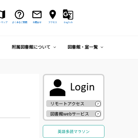
トマップ
よくあるご質問
お問合せ
アクセス
English
附属図書館について
図書館・室一覧
リモートアクセス
?
図書館webサービス
?
英語多読マラソン