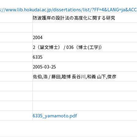
s://www.lib.hokudai.ac.jp/dissertations/list/?FF=4&LANG=ja&A
防波護岸の設計法の高度化に関する研究
2004
2（論文博士） / 036（博士(工学)）
6335
2005-03-25
佐伯,浩 / 藤田,睦博 長谷川,和義 山下,俊彦
6335_yamamoto.pdf