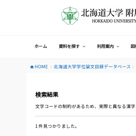
コ
ン
テ
ン
ツ
へ
ス
ホーム
資料を探す
利用案内
図
キ
ッ
プ
HOME
北海道大学学位論文目録データベース
home
chevron_right
chevron_right
検索結果
文字コードの制約があるため、実際と異なる漢字
1 件見つかりました。