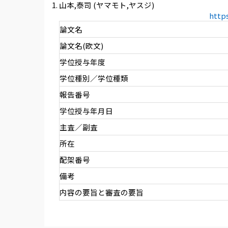
山本,泰司 (ヤマモト,ヤスジ)
http
論文名
論文名(欧文)
学位授与年度
学位種別／学位種類
報告番号
学位授与年月日
主査／副査
所在
配架番号
備考
内容の要旨と審査の要旨