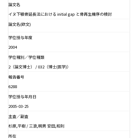
論文名
イヌ下顎骨延長法における initial gap と骨再生機序の検討
論文名(欧文)
学位授与年度
2004
学位種別／学位種類
2（論文博士） / 032（博士(医学)）
報告番号
6288
学位授与年月日
2005-03-25
主査／副査
杉原,平樹 / 三浪,明男 安田,和則
所在