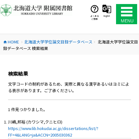
コ
ン
テ
よくある
English
ご質問
ン
ツ
へ
HOME
北海道大学学位論文目録データベース
北海道大学学位論文目
ス
home
chevron_right
chevron_right
録データベース 検索結果
キ
ッ
プ
検索結果
文字コードの制約があるため、実際と異なる漢字あるいはヨミによ
る表示があります。ご了承ください。
1 件見つかりました。
川嶋,邦裕 (カワシマ,クニヒロ)
https://www.lib.hokudai.ac.jp/dissertations/list/?
FF=4&LANG=ja&ACCN=2005030362