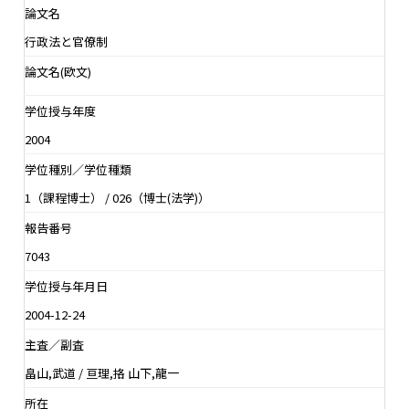
論文名
行政法と官僚制
論文名(欧文)
学位授与年度
2004
学位種別／学位種類
1（課程博士） / 026（博士(法学)）
報告番号
7043
学位授与年月日
2004-12-24
主査／副査
畠山,武道 / 亘理,挌 山下,龍一
所在