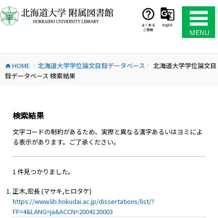
コ
ン
テ
よくある
English
ご質問
ン
ツ
へ
HOME
北海道大学学位論文目録データベース
北海道大学学位論文目
ス
home
chevron_right
chevron_right
録データベース 検索結果
キ
ッ
プ
検索結果
文字コードの制約があるため、実際と異なる漢字あるいはヨミによ
る表示があります。ご了承ください。
1 件見つかりました。
正木,宏長 (マサキ,ヒロタケ)
https://www.lib.hokudai.ac.jp/dissertations/list/?
FF=4&LANG=ja&ACCN=2004120003