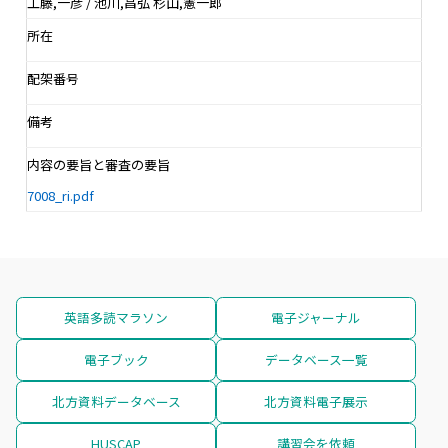
工藤,一彦 / 池川,昌弘 杉山,憲一郎
所在
配架番号
備考
内容の要旨と審査の要旨
7008_ri.pdf
英語多読マラソン
電子ジャーナル
電子ブック
データベース一覧
北方資料データベース
北方資料電子展示
HUSCAP
講習会を依頼