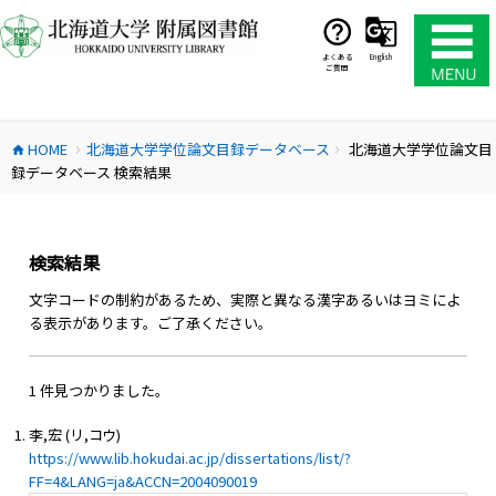
コ
ン
テ
よくある
English
ご質問
ン
ツ
へ
HOME
北海道大学学位論文目録データベース
北海道大学学位論文目
ス
home
chevron_right
chevron_right
録データベース 検索結果
キ
ッ
プ
検索結果
文字コードの制約があるため、実際と異なる漢字あるいはヨミによ
る表示があります。ご了承ください。
1 件見つかりました。
李,宏 (リ,コウ)
https://www.lib.hokudai.ac.jp/dissertations/list/?
FF=4&LANG=ja&ACCN=2004090019